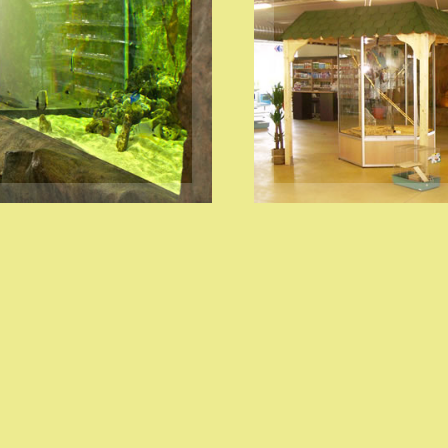
GRANDI ACQUARI
IN VETRORESINA E
VOLIERE, GRANDI
SISTEMI DI
AREE ESPOSITIVE E
FILTRAGGIO
GAZEBO DEDICATI
DEDICATI
VISITA
VISITA