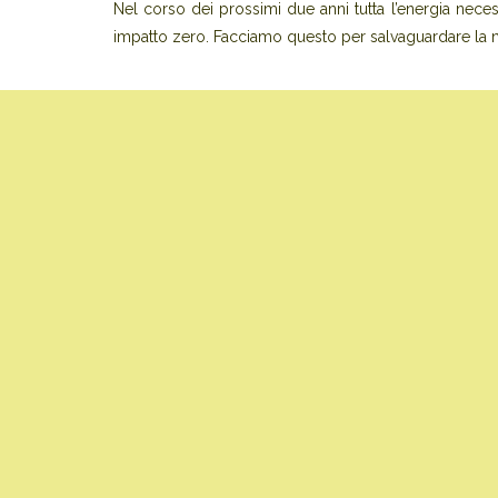
Nel corso dei prossimi due anni tutta l’energia nece
impatto zero. Facciamo questo per salvaguardare la n