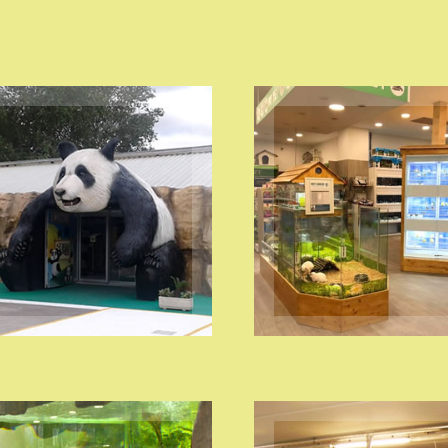
SCENOGRAFIE A
ESPOSITORI IN
TEMA E ROCCE
LEGNO
SINTETICHE
VISITA
VISITA