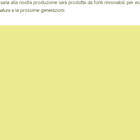
ssaria alla nostra produzione sarà prodotta da fonti rinnovabili per
atura e le prossime generazioni.